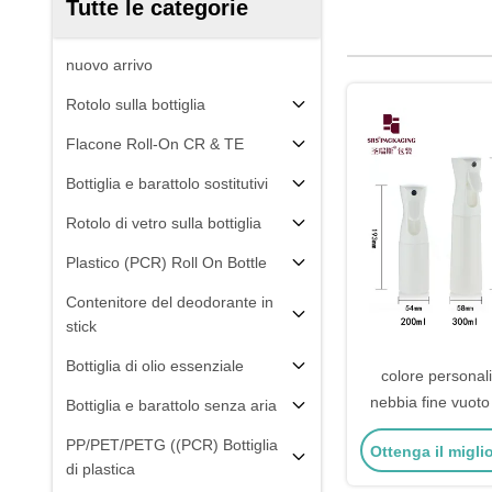
Tutte le categorie
nuovo arrivo
Rotolo sulla bottiglia
Flacone Roll-On CR & TE
Bottiglia e barattolo sostitutivi
Rotolo di vetro sulla bottiglia
Plastico (PCR) Roll On Bottle
Contenitore del deodorante in
stick
Bottiglia di olio essenziale
colore personal
nebbia fine vuot
Bottiglia e barattolo senza aria
500ml bottiglia sp
PP/PET/PETG ((PCR) Bottiglia
Ottenga il migli
contin
di plastica