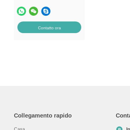
Contatto ora
Collegamento rapido
Cont
Casa
I