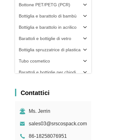
Bottone PET/PETG (PCR)
Bottiglia e barattolo di bambù
Bottiglia e barattolo in acrilico
Barattoli e bottiglie di vetro
Bottiglia spruzzatrice di plastica
Tubo cosmetico
Barattoli e bottiglie per chiodi
Componente dell'imballaggio
Contattici
Altri
Ms. Jerrin
sales03@srscospack.com
86-18258076951