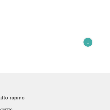
1
atto rapido
ndirizzo