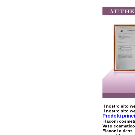
Il nostro sito 
Il nostro sito w
Prodotti princi
Flaconi cosmeti
Vaso cosmetico
Flaconi airless