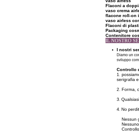
vaso airless
Flaconi a dopp
vaso crema airl
flacone roll-on 
vaso airless c
Flaconi di plast
Packaging cos
Contenitore co
IL 
I nostri ser
Diamo un cord
sviluppo com
Controllo 
1. possiam
serigrafia 
2. Forma, c
3.
Qualsias
4.
N
o perdi
Nessun graf
Nessuno sp
Controllo q