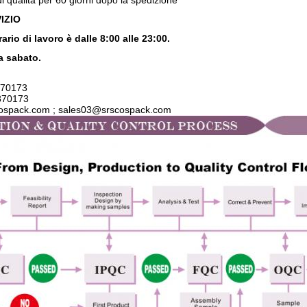
i qualità per 60 giorni dopo la spedizione
IZIO
rario di lavoro è dalle 8:00 alle 23:00.
a sabato.
70173
870173
cospack.com ; sales03@srscospack.com