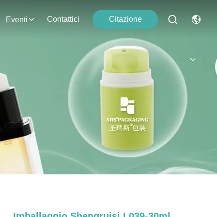
Contattici
Citazione
Eventi
Imballaggio Shengruisi L039-30ml