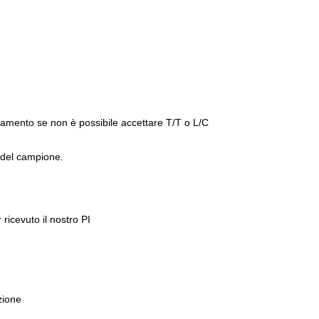
pagamento se non è possibile accettare T/T o L/C
o del campione.
ricevuto il nostro PI
ozione