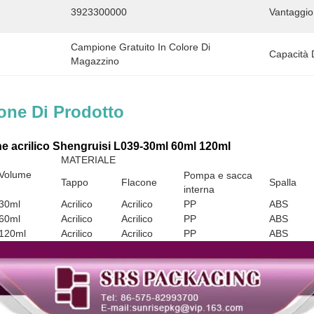
3923300000
Vantaggio
Campione Gratuito In Colore Di 
Capacità 
Magazzino
one Di Prodotto
ne acrilico Shengruisi L039-30ml 60ml 120ml
MATERIALE
Volume
Pompa e sacca
Tappo
Flacone
Spalla
interna
30ml
Acrilico
Acrilico
PP
ABS
60ml
Acrilico
Acrilico
PP
ABS
120ml
Acrilico
Acrilico
PP
ABS