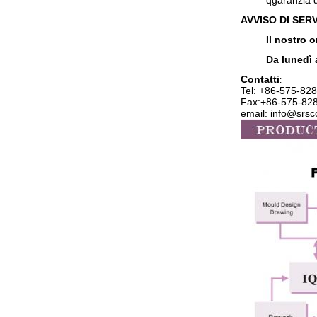
q
garanzia d
AVVISO DI SERV
Il nostro o
Da lunedì 
Contatti
:
Tel: +86-575-
828
Fax:+86-575-82
email: info@srs