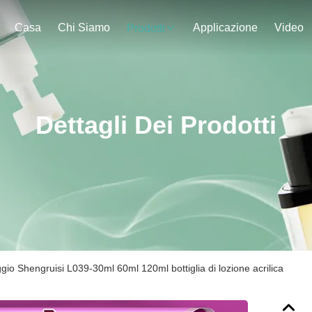
Casa
Chi Siamo
Applicazione
Video
Prodotti
Dettagli Dei Prodotti
gio Shengruisi L039-30ml 60ml 120ml bottiglia di lozione acrilica