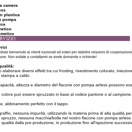
ia camera
ess
in plastica
on pompa
ica
metico
smetico
NOSTRO SERVIZIO
vizi
iale benvenuto ai clienti nazionali ed esteri per stabilire relazioni di cooperazion
une. Non esitate a contattarmi se avete domande o richieste!
qualità:
o elaborare
diversi effetti tra cui f
rosting, rivestimento colorato, iniezio
e stampa a caldo
.
apacità, altezza e diametro del flacone con pompa airless possono ess
i colore può essere spruzzato in base al codice pantone o al campione.
te, abbinamento perfetto con il tappo.
fio, nessuna impurità, utilizzando la materia prima di alta qualità pe
ruzzo, nessuna macchia/bolla nel nostro
flacone con pompa airless
ualità dalla pre-produzione, in produzione fino all'ispezione successi