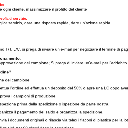
de:
e ogni cliente, massimizzare il profitto del cliente
osofia di servizio:
glior servizio, dare una risposta rapida, dare un'azione rapida
amo T/T, L/C, si prega di inviare un'e-mail per negoziare il termine di 
ionamento
:
l'approvazione del campione;
Si prega di inviare un'e-mail per l'addebit
rdine?
ne del campione
effettua l'ordine ed effettua un deposito del 50% o apre una LC dopo aver 
approva i campioni di produzione
e ispeziona prima della spedizione o ispezione da parte nostra.
organizza il pagamento del saldo e organizza la spedizione.
 invia i documenti originali o rilascia via telex i flaconi di plastica per la l