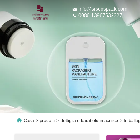
info@srscospack.com
0086-13967532327
Casa
>
prodotti
>
Bottiglia e barattolo in acrilico
>
Imballag