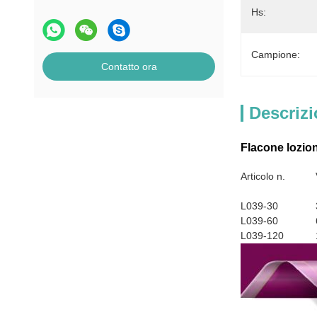
Hs:
Campione:
Contatto ora
Descrizi
Flacone lozio
Articolo n.
L039-30
L039-60
L039-120