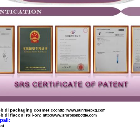
web di packaging cosmetico:
http://www.sunrisepkg.com
eb di flaconi roll-on:
http://www.srsrollonbottle.com
pali:
ci