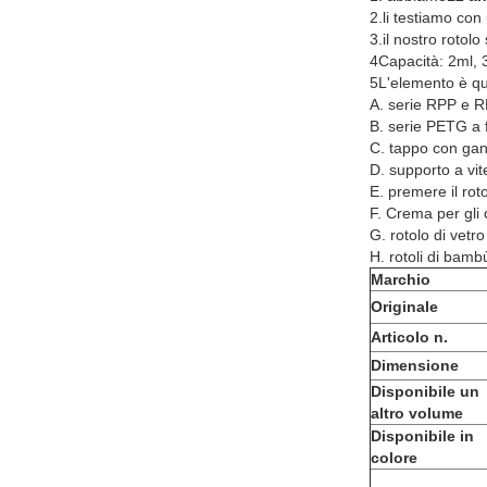
2.li testiamo con
3.il nostro rotolo 
4Capacità: 2ml, 
5L'elemento è q
A. serie RPP e RP
B. serie PETG a 
C. tappo con gan
D. supporto a vit
E. premere il rot
F. Crema per gli 
G. rotolo di vetro
H. rotoli di bambù
Marchio
Originale
Articolo n.
Dimensione
Disponibile un
altro volume
Disponibile in
colore