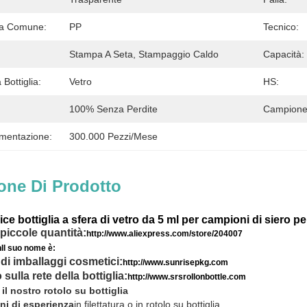
ola Comune:
PP
Tecnico:
Stampa A Seta, Stampaggio Caldo
Capacità:
 Bottiglia:
Vetro
HS:
100% Senza Perdite
Campione
imentazione:
300.000 Pezzi/mese
one Di Prodotto
ce bottiglia a sfera di vetro da 5 ml per campioni di siero p
 piccole quantità:
http://www.aliexpress.com/store/204007
h
Il suo nome è:
 di imballaggi cosmetici:
http://www.sunrisepkg.com
 sulla rete della bottiglia:
http://www.srsrollonbottle.com
 il nostro rotolo su bottiglia
ni di esperienza
in filettatura o in rotolo su bottiglia