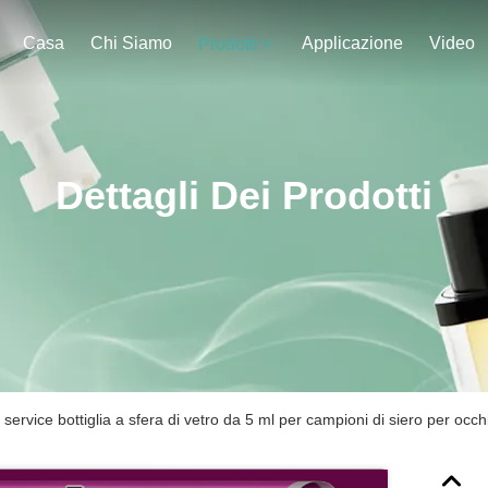
Casa
Chi Siamo
Applicazione
Video
Prodotti
Dettagli Dei Prodotti
service bottiglia a sfera di vetro da 5 ml per campioni di siero per occh