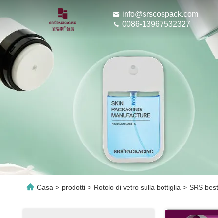
info@srscospack.com
0086-13967532327
Casa
>
prodotti
>
Rotolo di vetro sulla bottiglia
>
SRS best 