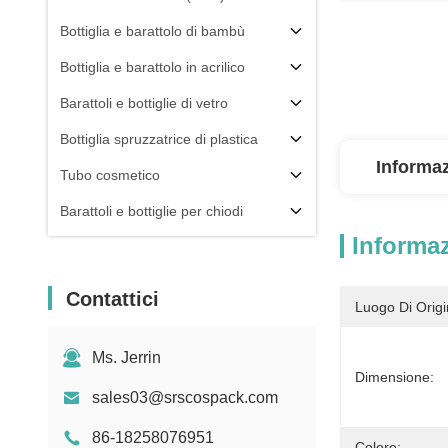
Bottiglia e barattolo di bambù
Bottiglia e barattolo in acrilico
Barattoli e bottiglie di vetro
Bottiglia spruzzatrice di plastica
Informaz
Tubo cosmetico
Barattoli e bottiglie per chiodi
Informaz
Componente dell'imballaggio
Altri
Contattici
Luogo Di Origi
Ms. Jerrin
Dimensione:
sales03@srscospack.com
86-18258076951
Colore: