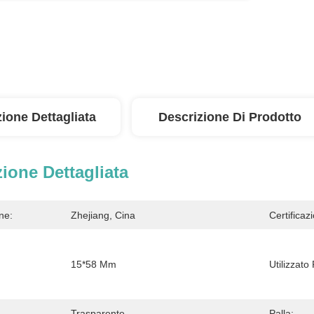
ione Dettagliata
Descrizione Di Prodotto
ione Dettagliata
ne:
Zhejiang, Cina
Certificaz
15*58 Mm
Utilizzato 
Trasparente
Palla: