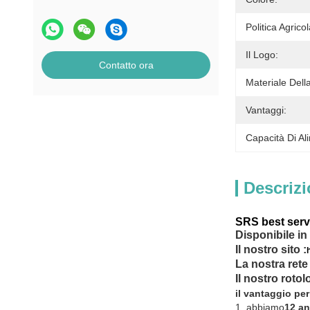
Politica Agric
Il Logo:
Contatto ora
Materiale Della
Vantaggi:
Capacità Di Al
Descrizi
SRS best servi
Disponibile in
Il nostro sito :
La nostra rete
Il nostro rotolo
il vantaggio per
1. abbiamo
12 an