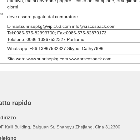
effettivo, ma si dovrebbe pagare il costo del campione, ci vogliono 
giorni
re
deve essere pagato dal compratore
E-mail:sunrisepkg@vip.163.com info@srscospack.com
Tel:0086-575-82993700; Fax:0086-575-82870173
Telefono: 0086-13967532327 Parliamo:
Whatsapp: +86 13967532327 Skype: Cathy7896
Sito web: www.sunrisepkg.com www.srscospack.com
atto rapido
ndirizzo
9F Kaili Building, Baiguan St, Shangyu Zhejiang, Cina 312300
elefono