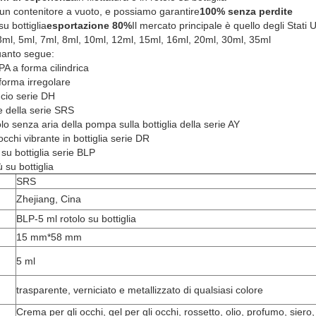
 un contenitore a vuoto, e possiamo garantire
100% senza perdite
su bottiglia
esportazione 80%
Il mercato principale è quello degli Stati 
3ml, 5ml, 7ml, 8ml, 10ml, 12ml, 15ml, 16ml, 20ml, 30ml, 35ml
uanto segue:
A a forma cilindrica
forma irregolare
cio serie DH
e della serie SRS
olo senza aria della pompa sulla bottiglia della serie AY
occhi vibrante in bottiglia serie DR
 su bottiglia serie BLP
 su bottiglia
SRS
Zhejiang, Cina
BLP-5 ml rotolo su bottiglia
15 mm*58 mm
5 ml
trasparente, verniciato e metallizzato di qualsiasi colore
Crema per gli occhi, gel per gli occhi, rossetto, olio, profumo, siero,