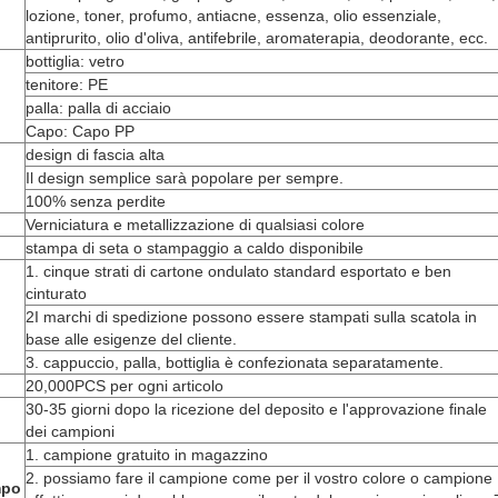
lozione, toner, profumo, antiacne, essenza, olio essenziale,
antiprurito, olio d'oliva, antifebrile, aromaterapia, deodorante, ecc.
bottiglia: vetro
tenitore: PE
palla: palla di acciaio
Capo: Capo PP
design di fascia alta
Il design semplice sarà popolare per sempre.
100% senza perdite
Verniciatura e metallizzazione di qualsiasi colore
stampa di seta o stampaggio a caldo disponibile
1. cinque strati di cartone ondulato standard esportato e ben
cinturato
2I marchi di spedizione possono essere stampati sulla scatola in
base alle esigenze del cliente.
3. cappuccio, palla, bottiglia è confezionata separatamente.
20,000PCS per ogni articolo
30-35 giorni dopo la ricezione del deposito e l'approvazione finale
dei campioni
1. campione gratuito in magazzino
2. possiamo fare il campione come per il vostro colore o campione
mpo