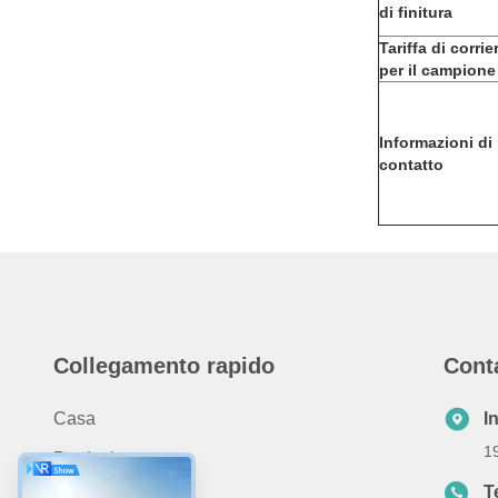
di finitura
Tariffa di corrie
per il campione
Informazioni di
contatto
Collegamento rapido
Cont
Casa
I
1
Prodotti
T